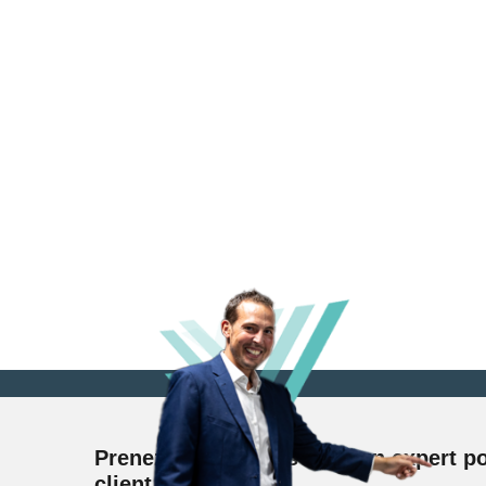
Prenez rendez-vous avec un expert po
client SaveTax !