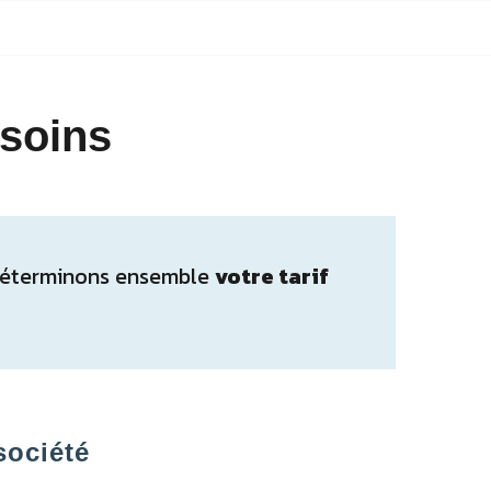
esoins
s déterminons ensemble
votre tarif
société