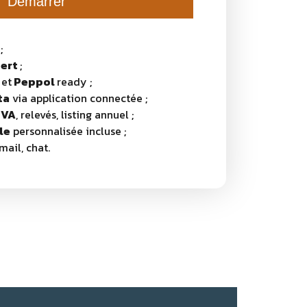
Démarrer
e
;
ert
;
et
Peppol
ready ;
ta
via application connectée ;
TVA
, relevés, listing annuel ;
le
personnalisée incluse ;
mail, chat.