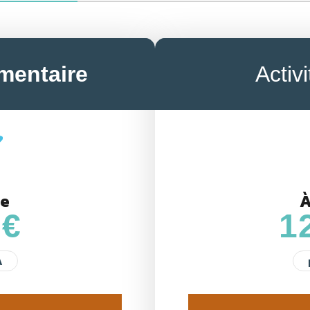
mentaire
Activ
de
À
 €
1
A