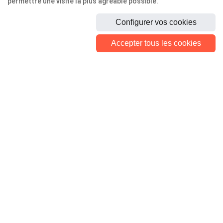
permettre une visite la plus agréable possible.
Configurer vos cookies
ANALYSE ADAPTÉE À CHAQUE PROFIL
Accepter tous les cookies
Menu principal
SaveTax
Nos services
Bureaux
Tarifs